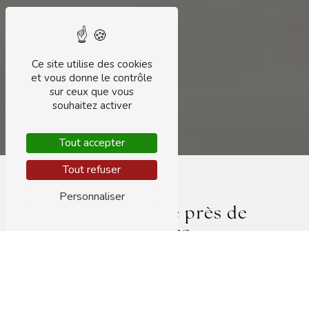
Ce site utilise des cookies
et vous donne le contrôle
sur ceux que vous
souhaitez activer
Tout accepter
Tout refuser
Personnaliser
Soin du visage près de
Bessines
SOIN DU VISAGE À BESSINES :
DÉCOUVREZ LES BIENFAITS D'UNE PEAU
ÉCLATANTE
Lorsque vous recherchez un moment de détente