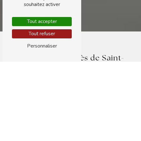
souhaitez activer
Tout accepter
Tout refuser
Personnaliser
Soin du corps près de Saint-
Symphorien
SOIN DU CORPS À SAINT-SYMPHORIEN :
DÉCOUVREZ L'EXPÉRIENCE UNIQUE
PROPOSÉE PAR M. INSTITUT
Vous êtes à la recherche d'un moment de détente
et de bien-être pour prendre soin de votre corps à
Saint-Symphorien ? Ne cherchez plus, M. Institut
est l'adresse incontournable pour vous offrir un
véritable instant de relaxation et de beauté.
Des prestations variées pour répondre à