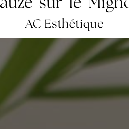
auzé-sur-le-Mign
AC Esthétique